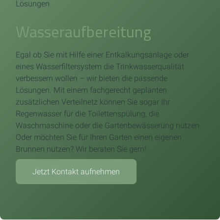
Lösungen
Wasseraufbereitung
Egal ob Sie mit Hilfe einer Entkalkungsanlage oder
eines Wasserfiltersystem die Trinkwasserqualität
verbessern wollen – wir bieten die passende
Lösungen. Mit einem fachgerecht geplanten
zusätzlichen Verteilnetz können Sie sogar Ihr
Regenwasser für die Toilettenspülung, die
Waschmaschine oder die Gartenbewässerung nutzen.
Oder möchten Sie für Ihren Garten einen eigenen
Brunnen nutzen? Wir beraten Sie gern!
Jetzt Kontakt aufnehmen