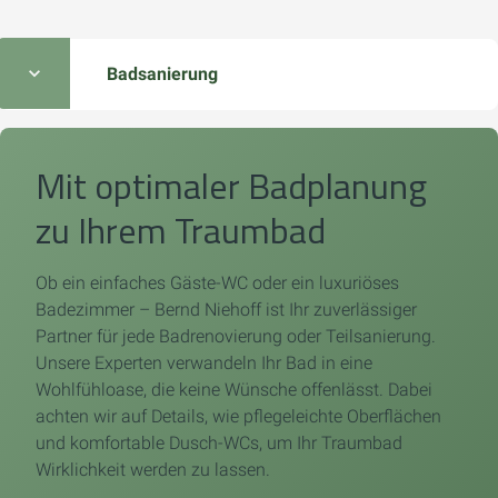
Badsanierung
Mit optimaler Badplanung
zu Ihrem Traumbad
Ob ein einfaches Gäste-WC oder ein luxuriöses
Badezimmer – Bernd Niehoff ist Ihr zuverlässiger
Partner für jede Badrenovierung oder Teilsanierung.
Unsere Experten verwandeln Ihr Bad in eine
Wohlfühloase, die keine Wünsche offenlässt. Dabei
achten wir auf Details, wie pflegeleichte Oberflächen
und komfortable Dusch-WCs, um Ihr Traumbad
Wirklichkeit werden zu lassen.