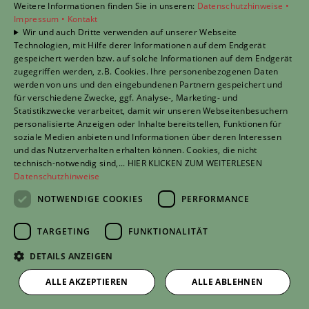
Weitere Informationen finden Sie in unseren:
Datenschutzhinweise •
Impressum •
Kontakt
Wir und auch Dritte verwenden auf unserer Webseite
Technologien, mit Hilfe derer Informationen auf dem Endgerät
gespeichert werden bzw. auf solche Informationen auf dem Endgerät
Bernd Niehoff GmbH & Co. KG
zugegriffen werden, z.B. Cookies. Ihre personenbezogenen Daten
Markuslustweg 22
werden von uns und den eingebundenen Partnern gespeichert und
49757 Werlte
für verschiedene Zwecke, ggf. Analyse-, Marketing- und
Statistikzwecke verarbeitet, damit wir unseren Webseitenbesuchern
E-Mail:
info@niehoff-heizung.de
personalisierte Anzeigen oder Inhalte bereitstellen, Funktionen für
Telefon:
05951 654
soziale Medien anbieten und Informationen über deren Interessen
und das Nutzerverhalten erhalten können. Cookies, die nicht
Impressum
technisch-notwendig sind,... HIER KLICKEN ZUM WEITERLESEN
Barrierefreiheitserklärung
Datenschutzhinweise
Datenschutzerklärung
NOTWENDIGE COOKIES
PERFORMANCE
AGB
TARGETING
FUNKTIONALITÄT
TERMIN anfragen
Unsere Bereiche
DETAILS ANZEIGEN
Privatkunden
ALLE AKZEPTIEREN
ALLE ABLEHNEN
Gewerbekunden
Karriere