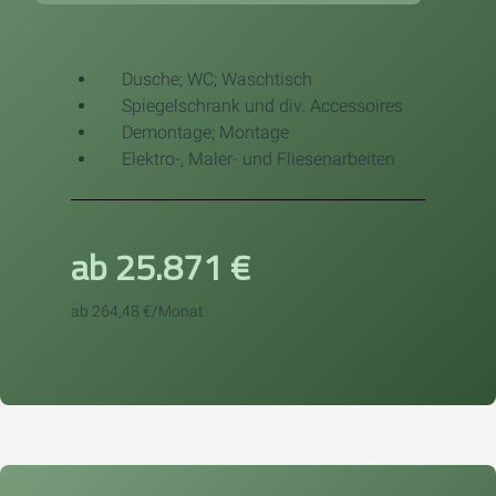
Dusche; WC; Waschtisch
Spiegelschrank und div. Accessoires
Demontage; Montage
Elektro-, Maler- und Fliesenarbeiten
ab 25.871 €
ab 264,48 €/Monat