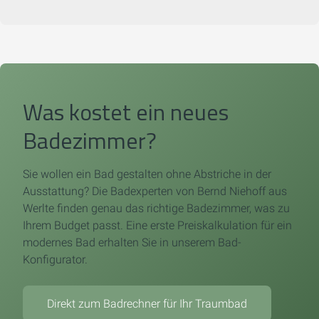
Was kostet ein neues
Badezimmer?
Sie wollen ein Bad gestalten ohne Abstriche in der
Ausstattung? Die Badexperten von Bernd Niehoff aus
Werlte finden genau das richtige Badezimmer, was zu
Ihrem Budget passt. Eine erste Preiskalkulation für ein
modernes Bad erhalten Sie in unserem Bad-
Konfigurator.
Direkt zum Badrechner für Ihr Traumbad