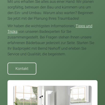
Mit uns erhalten Sie alles aus einer Hand: Wir planen
sorgfältig, betreuen den Bau und kümmern uns um
den Ein- und Umbau. Warum also warten? Beginnen
Sie jetzt mit der Planung Ihres Traumbades!
Wir haben die wichtigsten Informationen,
Tipps und
Tricks
von unseren Badexperten für Sie
zusammengestellt. Bei Fragen stehen Ihnen unsere
erfahrenen Bäderbauer jederzeit zur Seite. Starten Sie
Ihr Badprojekt mit Bernd Niehoff und erleben Sie
Service und Qualität, die begeistern.
Kontakt