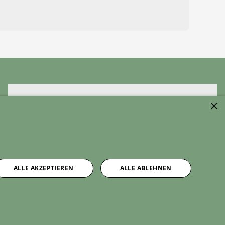
×
Um externe HTML-Inhalte anzuzeigen, benötigen wir
Ihre Einwilligung.
Weitere Informationen finden Sie in unserer
Datenschutzerklärung.
ALLE AKZEPTIEREN
ALLE ABLEHNEN
Cookie-Einstellungen öffnen