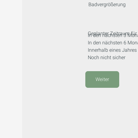
Badvergrößerung
Geplanter Zeitraum für 
In den nächsten 3 Mon
In den nächsten 6 Mon
Innerhalb eines Jahres
Noch nicht sicher
Weiter