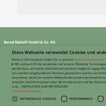
Bernd Niehoff GmbH & Co. KG
Markuslustweg 22
Diese Webseite verwendet Cookies und ander
49757 Werlte
E-Mail:
info@niehoff-heizung.de
Weitere Informationen finden Sie in unseren:
Datenschutzhinweise 
Wir und auch Dritte verwenden auf unserer Webseite Technologien
Telefon:
05951 654
werden bzw. auf solche Informationen auf dem Endgerät zugegriffe
uns und den eingebundenen Partnern gespeichert und für verschiede
Impressum
verarbeitet, damit wir unseren Webseitenbesuchern personalisierte 
Barrierefreiheitserklärung
anbieten und Informationen über deren Interessen und das Nutzerve
Datenschutzerklärung
sind,... HIER KLICKEN ZUM WEITERLESEN
Datenschutzhinweise
AGB
NOTWENDIGE COOKIES
PERFORMANCE