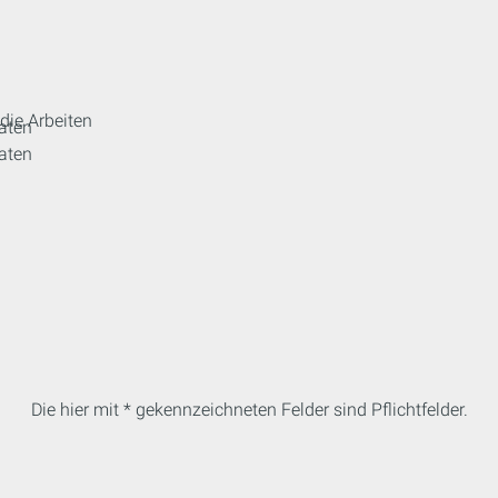
die Arbeiten
aten
aten
Die hier mit * gekennzeichneten Felder sind Pflichtfelder.