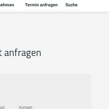
nehmen
Termin anfragen
Suche
bekunden umschalten
ü für Karriere umschalten
Untermenü für Unternehmen umschalten
t anfragen
oad
Kontakt