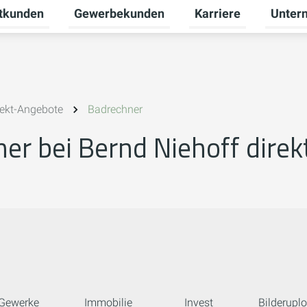
atkunden
Gewerbekunden
Karriere
Unter
enü für Neue Energien umschalten
Untermenü für Privatkunden umschalten
Untermenü für Gewer
Untermen
rekt-Angebote
Badrechner
r bei Bernd Niehoff direk
Gewerke
Immobilie
Invest
Bilderupl