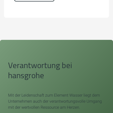
Verantwortung bei
hansgrohe
Mit der Leidenschaft zum Element Wasser liegt dem
Unternehmen auch der verantwortungsvolle Umgang
mit der wertvollen Ressource am Herzen.