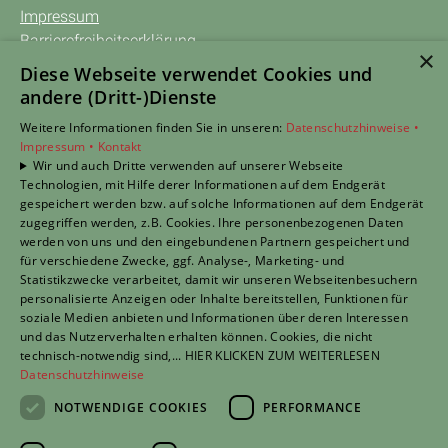
Impressum
Barrierefreiheitserklärung
×
Datenschutzerklärung
Diese Webseite verwendet Cookies und
AGB
andere (Dritt-)Dienste
Weitere Informationen finden Sie in unseren:
Datenschutzhinweise •
TERMIN anfragen
Impressum •
Kontakt
Wir und auch Dritte verwenden auf unserer Webseite
Unsere Bereiche
Technologien, mit Hilfe derer Informationen auf dem Endgerät
Privatkunden
gespeichert werden bzw. auf solche Informationen auf dem Endgerät
Gewerbekunden
zugegriffen werden, z.B. Cookies. Ihre personenbezogenen Daten
Karriere
werden von uns und den eingebundenen Partnern gespeichert und
für verschiedene Zwecke, ggf. Analyse-, Marketing- und
Unternehmen
Statistikzwecke verarbeitet, damit wir unseren Webseitenbesuchern
Kontakt
personalisierte Anzeigen oder Inhalte bereitstellen, Funktionen für
soziale Medien anbieten und Informationen über deren Interessen
und das Nutzerverhalten erhalten können. Cookies, die nicht
Um externe HTML-Inhalte anzuzeigen, benötigen wir
technisch-notwendig sind,... HIER KLICKEN ZUM WEITERLESEN
Datenschutzhinweise
Ihre Einwilligung.
Weitere Informationen finden Sie in unserer
NOTWENDIGE COOKIES
PERFORMANCE
Datenschutzerklärung.