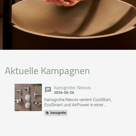
Aktuelle Kampagnen
hansgrohe Neovis
2026-06-26
hansgrohe Neovis vereint CoolStart,
EcoSmart und AirPower in einer
Armaturenlinie für Waschtisch, Bidet,
hansgrohe
Dusche und Badewanne –
energiesparend, wassereffizient und
komfortabel.