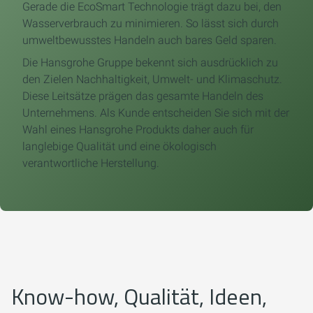
Gerade die EcoSmart Technologie trägt dazu bei, den
Wasserverbrauch zu minimieren. So lässt sich durch
umweltbewusstes Handeln auch bares Geld sparen.
Die Hansgrohe Gruppe bekennt sich ausdrücklich zu
den Zielen Nachhaltigkeit, Umwelt- und Klimaschutz.
Diese Leitsätze prägen das gesamte Handeln des
Unternehmens. Als Kunde entscheiden Sie sich mit der
Wahl eines Hansgrohe Produkts daher auch für
langlebige Qualität und eine ökologisch
verantwortliche Herstellung.
Know-how, Qualität, Ideen,