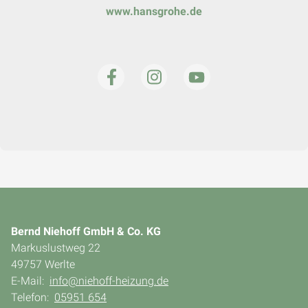
www.hansgrohe.de
Bernd Niehoff GmbH & Co. KG
Markuslustweg 22
49757 Werlte
E-Mail:
info@niehoff-heizung.de
Telefon:
05951 654