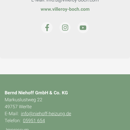
www.villeroy-boch.com
Bernd Niehoff GmbH & Co. KG
Markuslustweg 22
49757 Werlte
E-Mail:
info@niehoff-heizung.de
Telefon:
05951 654
Impressum