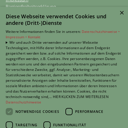
Barrierefreiheitserklärung
×
Datenschutzerklärung
Diese Webseite verwendet Cookies und
AGB
andere (Dritt-)Dienste
Weitere Informationen finden Sie in unseren:
Datenschutzhinweise •
TERMIN anfragen
Impressum •
Kontakt
Wir und auch Dritte verwenden auf unserer Webseite
Unsere Bereiche
Technologien, mit Hilfe derer Informationen auf dem Endgerät
Privatkunden
gespeichert werden bzw. auf solche Informationen auf dem Endgerät
Gewerbekunden
zugegriffen werden, z.B. Cookies. Ihre personenbezogenen Daten
Karriere
werden von uns und den eingebundenen Partnern gespeichert und
für verschiedene Zwecke, ggf. Analyse-, Marketing- und
Unternehmen
Statistikzwecke verarbeitet, damit wir unseren Webseitenbesuchern
Kontakt
personalisierte Anzeigen oder Inhalte bereitstellen, Funktionen für
soziale Medien anbieten und Informationen über deren Interessen
und das Nutzerverhalten erhalten können. Cookies, die nicht
Um externe HTML-Inhalte anzuzeigen, benötigen wir
technisch-notwendig sind,... HIER KLICKEN ZUM WEITERLESEN
Datenschutzhinweise
Ihre Einwilligung.
Weitere Informationen finden Sie in unserer
NOTWENDIGE COOKIES
PERFORMANCE
Datenschutzerklärung.
TARGETING
FUNKTIONALITÄT