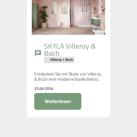
SKYLA Villeroy &
Boch
Villeroy + Boch
Entdecken Sie mit Skyla von Villeroy
& Boch eine moderne Badkollektion,
die mit sanften Rundungen, klaren
23.04.2026
Kanten und asymmetrischer
Formensprache überzeugt. Flexible
Farb- und Größenoptionen,
Weiterlesen
innovative Armaturen und
nachhaltige WC-Technologie
machen Skyla zur idealen Wahl für
Ihr individuelles Traumbad.