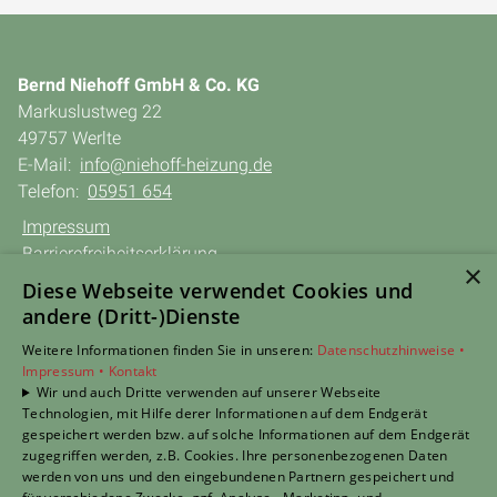
Bernd Niehoff GmbH & Co. KG
Markuslustweg 22
49757 Werlte
E-Mail:
info@niehoff-heizung.de
Telefon:
05951 654
Impressum
Barrierefreiheitserklärung
×
Datenschutzerklärung
Diese Webseite verwendet Cookies und
AGB
andere (Dritt-)Dienste
Weitere Informationen finden Sie in unseren:
Datenschutzhinweise •
TERMIN anfragen
Impressum •
Kontakt
Wir und auch Dritte verwenden auf unserer Webseite
Unsere Bereiche
Technologien, mit Hilfe derer Informationen auf dem Endgerät
Privatkunden
gespeichert werden bzw. auf solche Informationen auf dem Endgerät
Gewerbekunden
zugegriffen werden, z.B. Cookies. Ihre personenbezogenen Daten
Karriere
werden von uns und den eingebundenen Partnern gespeichert und