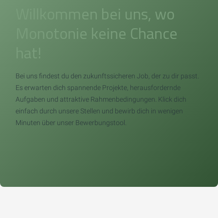
Willkommen bei uns, wo
Monotonie keine Chance
hat!
Bei uns findest du den zukunftssicheren Job, der zu dir passt.
Es erwarten dich spannende Projekte, herausfordernde
Aufgaben und attraktive Rahmenbedingungen. Klick dich
einfach durch unsere Stellen und bewirb dich in wenigen
Minuten über unser Bewerbungstool.