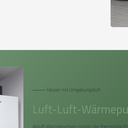
⸻ Heizen mit Umgebungsluft
Luft-Luft-Wärmep
Abluft-Wärmepumpen nutzen die thermische Ener