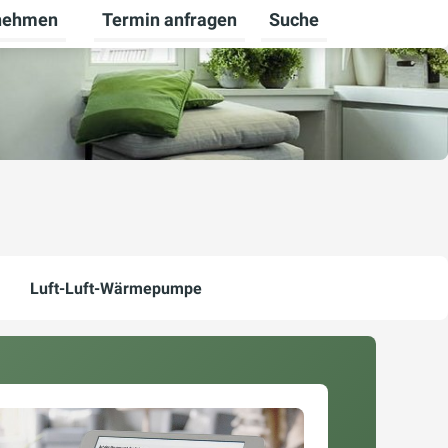
nehmen
Termin anfragen
Suche
bekunden umschalten
ü für Karriere umschalten
Untermenü für Unternehmen umschalten
Luft-Luft-Wärmepumpe