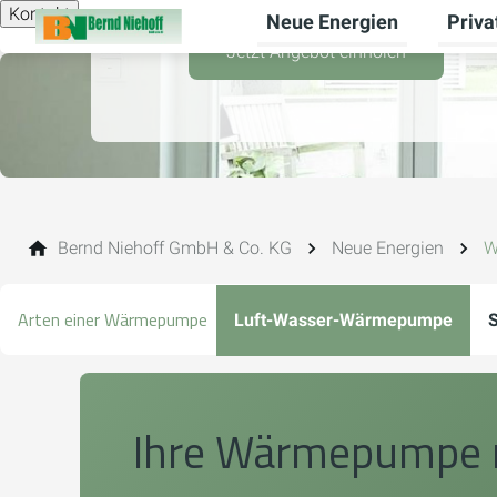
Kontakt
Neue Energien
Priv
Unterm
Jetzt Angebot einholen
Bernd Niehoff GmbH & Co. KG
Neue Energien
W
Arten einer Wärmepumpe
Luft-Wasser-Wärmepumpe
Ihre Wärmepumpe m