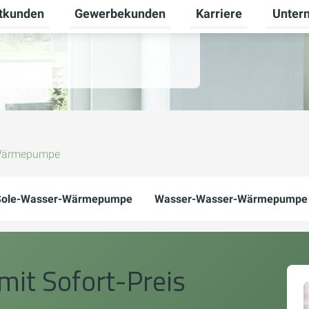
atkunden
Gewerbekunden
Karriere
Unter
enü für Neue Energien umschalten
Untermenü für Privatkunden umschalten
Untermenü für Gewer
Untermen
ärmepumpe
Sole-Wasser-Wärmepumpe
Wasser-Wasser-Wärmepumpe
it Sofort-Preis