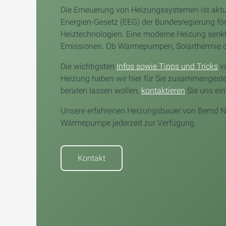
Die Erneuerung von Heizungssystemen ist aktu
Energien-Gesetz (EEG) der Bundesregierung för
Heiztechnologien. Eine moderne Heizung senkt 
Emissionen. Ob Wärmepumpen, Solarthermie od
Die wichtigsten
Infos sowie Tipps und Tricks
vo
Heizung haben wir hier für Sie zusammengestel
beraten lassen wollen,
kontaktieren
Sie uns ein
Unsere erfahrenen Heizungsbauer von Bernd Ni
Wärmepumpe jederzeit zur Verfügung.
Kontakt