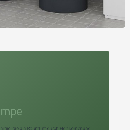
umpe
gie, die die Raumluft durch Heizkörper und