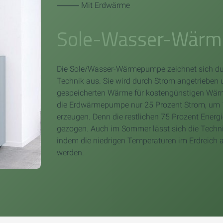
⸻ Mit Erdwärme
Sole-Wasser-Wär
Die Sole/Wasser-Wärmepumpe zeichnet sich durc
Technik aus. Sie wird durch Strom angetrieben 
gespeicherten Wärme für kostengünstigen Wär
die Erdwärmepumpe nur 25 Prozent Strom, um
erzeugen. Denn die restlichen 75 Prozent Energ
gezogen. Auch im Sommer lässt sich die Tech
indem die niedrigen Temperaturen im Erdreich
werden.