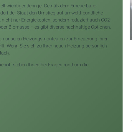
ell wichtiger denn je. Gemäß dem Erneuerbare-
dert der Staat den Umstieg auf umweltfreundliche
nicht nur Energiekosten, sondern reduziert auch CO2-
er Biomasse – es gibt diverse nachhaltige Optionen.
n unseren Heizungsmonteuren zur Erneuerung Ihrer
lt. Wenn Sie sich zu Ihrer neuen Heizung persönlich
fach.
ehoff stehen Ihnen bei Fragen rund um die