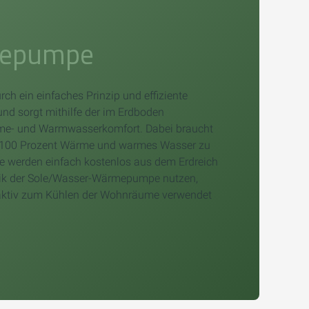
mepumpe
h ein einfaches Prinzip und effiziente
und sorgt mithilfe der im Erdboden
me- und Warmwasserkomfort. Dabei braucht
 100 Prozent Wärme und warmes Wasser zu
ie werden einfach kostenlos aus dem Erdreich
nik der Sole/Wasser-Wärmepumpe nutzen,
 aktiv zum Kühlen der Wohnräume verwendet