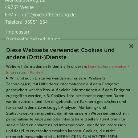
49757 Werlte
E-Mail:
info@niehoff-heizung.de
Telefon:
05951 654
Impressum
Barrierefreiheitserklärung
×
Datenschutzerklärung
Diese Webseite verwendet Cookies und
AGB
andere (Dritt-)Dienste
Weitere Informationen finden Sie in unseren:
Datenschutzhinweise •
TERMIN anfragen
Impressum •
Kontakt
Wir und auch Dritte verwenden auf unserer Webseite
Unsere Bereiche
Technologien, mit Hilfe derer Informationen auf dem Endgerät
Privatkunden
gespeichert werden bzw. auf solche Informationen auf dem Endgerät
Gewerbekunden
zugegriffen werden, z.B. Cookies. Ihre personenbezogenen Daten
Karriere
werden von uns und den eingebundenen Partnern gespeichert und
für verschiedene Zwecke, ggf. Analyse-, Marketing- und
Unternehmen
Statistikzwecke verarbeitet, damit wir unseren Webseitenbesuchern
Kontakt
personalisierte Anzeigen oder Inhalte bereitstellen, Funktionen für
soziale Medien anbieten und Informationen über deren Interessen
und das Nutzerverhalten erhalten können. Cookies, die nicht
Um externe HTML-Inhalte anzuzeigen, benötigen wir
technisch-notwendig sind,... HIER KLICKEN ZUM WEITERLESEN