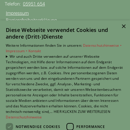
Telefon:
05951 654
Impressum
Barrierefreiheitserklärung
×
Datenschutzerklärung
Diese Webseite verwendet Cookies und
AGB
andere (Dritt-)Dienste
Weitere Informationen finden Sie in unseren:
Datenschutzhinweise •
TERMIN anfragen
Impressum •
Kontakt
Wir und auch Dritte verwenden auf unserer Webseite
Unsere Bereiche
Technologien, mit Hilfe derer Informationen auf dem Endgerät
Privatkunden
gespeichert werden bzw. auf solche Informationen auf dem Endgerät
Gewerbekunden
zugegriffen werden, z.B. Cookies. Ihre personenbezogenen Daten
Karriere
werden von uns und den eingebundenen Partnern gespeichert und
für verschiedene Zwecke, ggf. Analyse-, Marketing- und
Unternehmen
Statistikzwecke verarbeitet, damit wir unseren Webseitenbesuchern
Kontakt
personalisierte Anzeigen oder Inhalte bereitstellen, Funktionen für
soziale Medien anbieten und Informationen über deren Interessen
und das Nutzerverhalten erhalten können. Cookies, die nicht
Um externe HTML-Inhalte anzuzeigen, benötigen wir
technisch-notwendig sind,... HIER KLICKEN ZUM WEITERLESEN
Datenschutzhinweise
Ihre Einwilligung.
Weitere Informationen finden Sie in unserer
NOTWENDIGE COOKIES
PERFORMANCE