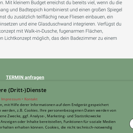
 Mit kleinem Budget erreichst du bereits viel, wenn du die
hang und Badteppich kombinierst und einen großen Spiegel
st du zusätzlich teilflächig neue Fliesen einbauen, ein
nsetzen und eine Glasduschwand integrieren. Verfügst du
alkonzept mit Walk‑in‑Dusche, fugenarmen Flächen,
n Lichtkonzept möglich, das dein Badezimmer zu einem
TERMIN anfragen
Unsere Bereiche
e (Dritt-)Dienste
Privatkunden
•
Impressum •
Kontakt
Gewerbekunden
, mit Hilfe derer Informationen auf dem Endgerät gespeichert
Karriere
n werden, z.B. Cookies. Ihre personenbezogenen Daten werden von
ne Zwecke, ggf. Analyse-, Marketing- und Statistikzwecke
Unternehmen
Anzeigen oder Inhalte bereitstellen, Funktionen für soziale Medien
Kontakt
rhalten erhalten können. Cookies, die nicht technisch-notwendig