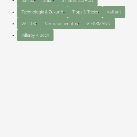
Sanipa
Solar
STIEBEL ELTRON
Technologie & Zukunft
Tipps & Tricks
Vaillant
VALLOX
Verbraucherinfos
VIESSMANN
Villeroy + Boch