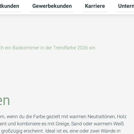
atkunden
Gewerbekunden
Karriere
Unter
enü für Neue Energien umschalten
Untermenü für Privatkunden umschalten
Untermenü für Gewer
Untermen
ich ein Badezimmer in der Trendfarbe 2026 ein
en
rn, wenn du die Farbe gezielt mit warmen Neutraltönen, Holz
kzent und kombiniere es mit Greige, Sand oder warmem Weiß
roßzügig erscheint. Ideal ist es, eine oder zwei Wände in