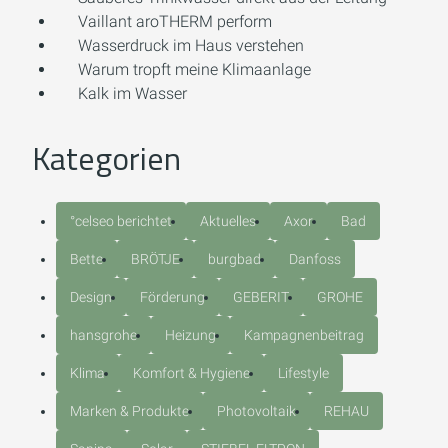
Vaillant aroTHERM perform
Wasserdruck im Haus verstehen
Warum tropft meine Klimaanlage
Kalk im Wasser
Kategorien
°celseo berichtet
Aktuelles
Axor
Bad
Bette
BRÖTJE
burgbad
Danfoss
Design
Förderung
GEBERIT
GROHE
hansgrohe
Heizung
Kampagnenbeitrag
Klima
Komfort & Hygiene
Lifestyle
Marken & Produkte
Photovoltaik
REHAU