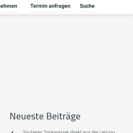
nehmen
Termin anfragen
Suche
bekunden umschalten
ü für Karriere umschalten
Untermenü für Unternehmen umschalten
Neueste Beiträge
Sauberes Trinkwasser direkt aus der Leitung