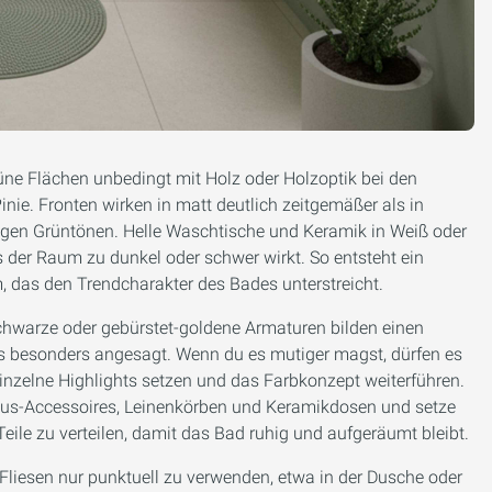
üne Flächen unbedingt mit Holz oder Holzoptik bei den
nie. Fronten wirken in matt deutlich zeitgemäßer als in
rigen Grüntönen. Helle Waschtische und Keramik in Weiß oder
 der Raum zu dunkel oder schwer wirkt. So entsteht ein
das den Trendcharakter des Bades unterstreicht.
Schwarze oder gebürstet-goldene Armaturen bilden einen
ls besonders angesagt. Wenn du es mutiger magst, dürfen es
einzelne Highlights setzen und das Farbkonzept weiterführen.
us-Accessoires, Leinenkörben und Keramikdosen und setze
 Teile zu verteilen, damit das Bad ruhig und aufgeräumt bleibt.
 Fliesen nur punktuell zu verwenden, etwa in der Dusche oder