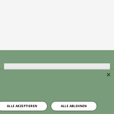
×
Um externe HTML-Inhalte anzuzeigen, benötigen wir
Ihre Einwilligung.
Weitere Informationen finden Sie in unserer
Datenschutzerklärung.
ALLE AKZEPTIEREN
ALLE ABLEHNEN
Cookie-Einstellungen öffnen