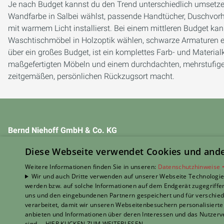
Je nach Budget kannst du den Trend unterschiedlich umsetzen.
Wandfarbe in Salbei wählst, passende Handtücher, Duschvor
mit warmem Licht installierst. Bei einem mittleren Budget kann
Waschtischmöbel in Holzoptik wählen, schwarze Armaturen ei
über ein großes Budget, ist ein komplettes Farb- und Materi
maßgefertigten Möbeln und einem durchdachten, mehrstufige
zeitgemäßen, persönlichen Rückzugsort macht.
Bernd Niehoff GmbH & Co. KG
Markuslustweg 22
Diese Webseite verwendet Cookies und ander
49757 Werlte
E-Mail:
info@niehoff-heizung.de
Weitere Informationen finden Sie in unseren:
Datenschutzhinweise 
Wir und auch Dritte verwenden auf unserer Webseite Technologien
Telefon:
05951 654
werden bzw. auf solche Informationen auf dem Endgerät zugegriffe
uns und den eingebundenen Partnern gespeichert und für verschiede
Impressum
verarbeitet, damit wir unseren Webseitenbesuchern personalisierte 
Barrierefreiheitserklärung
anbieten und Informationen über deren Interessen und das Nutzerve
Datenschutzerklärung
sind,... HIER KLICKEN ZUM WEITERLESEN