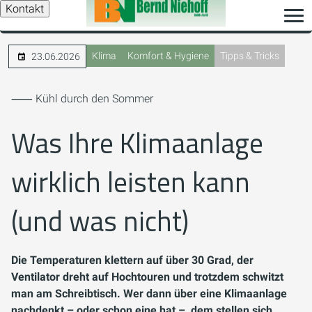
Kontakt
Klima
Komfort & Hygiene
Tipps & Tricks
23.06.2026
⸺ Kühl durch den Sommer
Was Ihre Klimaanlage
wirklich leisten kann
(und was nicht)
Die Temperaturen klettern auf über 30 Grad, der
Ventilator dreht auf Hochtouren und trotzdem schwitzt
man am Schreibtisch. Wer dann über eine Klimaanlage
nachdenkt – oder schon eine hat –, dem stellen sich