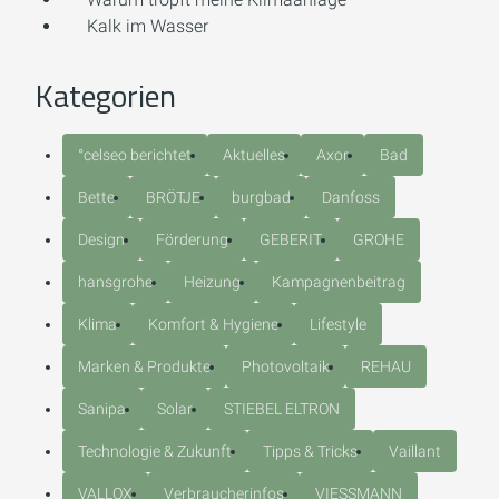
Kalk im Wasser
Kategorien
°celseo berichtet
Aktuelles
Axor
Bad
Bette
BRÖTJE
burgbad
Danfoss
Design
Förderung
GEBERIT
GROHE
hansgrohe
Heizung
Kampagnenbeitrag
Klima
Komfort & Hygiene
Lifestyle
Marken & Produkte
Photovoltaik
REHAU
Sanipa
Solar
STIEBEL ELTRON
Technologie & Zukunft
Tipps & Tricks
Vaillant
VALLOX
Verbraucherinfos
VIESSMANN