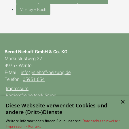
Villeroy + Boch
Bernd Niehoff GmbH & Co. KG
Markuslustweg 22
49757 Werlte
E-Mail:
info@niehoff-heizung.de
Telefon:
05951 654
Impressum
Barrierefreiheitserklärung
×
Datenschutzerklärung
Diese Webseite verwendet Cookies und
AGB
andere (Dritt-)Dienste
Weitere Informationen finden Sie in unseren:
Datenschutzhinweise •
TERMIN anfragen
Impressum •
Kontakt