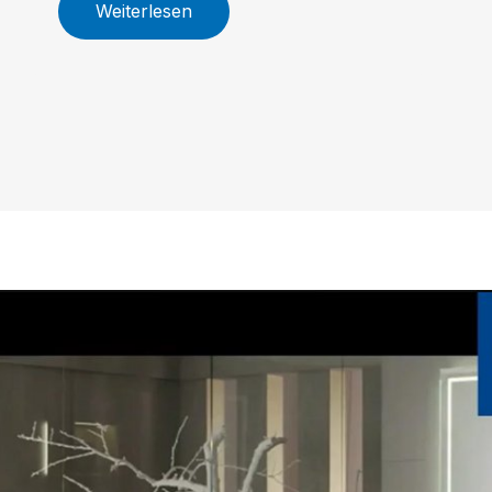
Weiterlesen
Größenoptionen, innovative
Armaturen und nachhaltige WC-
Technologie machen Skyla zur
idealen Wahl für Ihr individuelles
Traumbad.