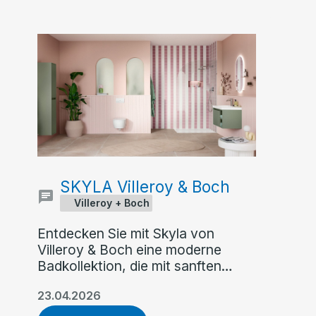
SKYLA Villeroy & Boch
Villeroy + Boch
Entdecken Sie mit Skyla von
Villeroy & Boch eine moderne
Badkollektion, die mit sanften
Rundungen, klaren Kanten und
23.04.2026
asymmetrischer Formensprache
überzeugt. Flexible Farb- und