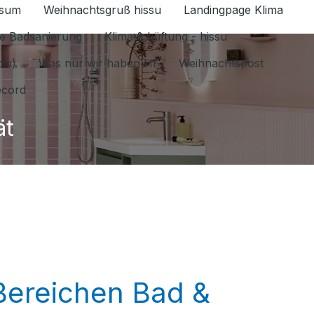
ssum
Weihnachtsgruß hissu
Landingpage Klima
ür Datenschutz 1.6.2026 umschalten
e Badsanierung
Klima & Lüftung - hissu
jou)
Was nur wir haben HI
Weihnachtspost
ecord
ät
 Bereichen Bad &