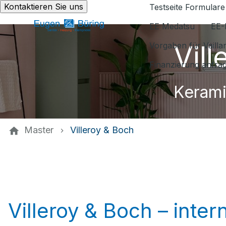
Kontaktieren Sie uns
Testseite Formulare
EE Medatsu
EE-
Vil
Vorgaben für Vaill
Finanzierung anfra
Kerami
Master
Villeroy & Boch
Villeroy & Boch – inte