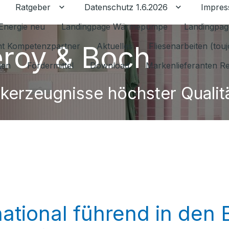
Ratgeber
Datenschutz 1.6.2026
Impre
Untermenü für Ratgeber umschalten
Untermenü f
Energie neu
Landingpage Wärmepumpe
Landingpag
leroy & Boch
ant Kompetenzpartner
Aktuelles
Fliesenarbeiten (tou
gen
Fördermittel
Download
Markenlieferanten R
kerzeugnisse höchster Qualit
rnational führend in den