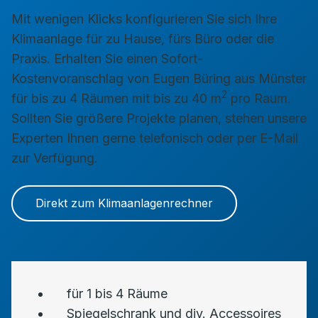
Mit wenigen Klicks konfigurieren Sie sich Ihre
Klimaanlage für zu Hause, fürs Büro oder die
Praxis. Erhalten Sie einen Sofort-
Kostenvoranschlag von Eugen Büring aus Münster
2
für bis zu 4 Räumen mit bis zu 40 m
pro Raum.
Sollten Sie größere Projekte planen, stehen unsere
Experten Ihnen gerne telefonisch oder per E-Mail
zur Verfügung.
Direkt zum Klimaanlagenrechner
für 1 bis 4 Räume
Spiegelschrank und div. Accessoires