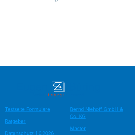
Testseite Formulare
Bernd Niehoff GmbH &
Co. KG
Ratgeber
Master
Datenschutz 1.6.2026