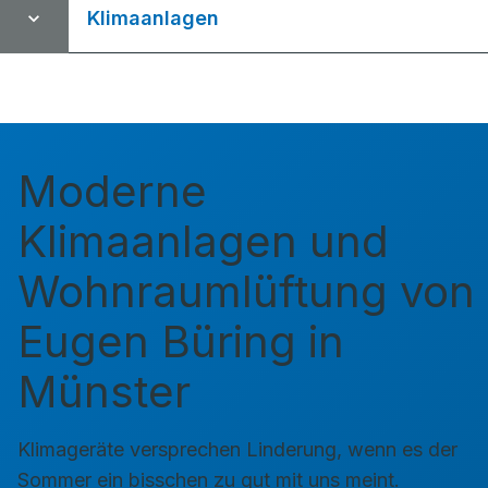
Klimaanlagen
Moderne
Klimaanlagen und
Wohnraumlüftung von
Eugen Büring in
Münster
Klimageräte versprechen Linderung, wenn es der
Sommer ein bisschen zu gut mit uns meint.