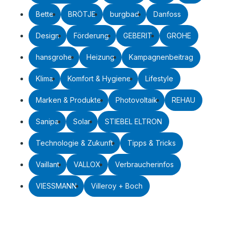
Bette
BRÖTJE
burgbad
Danfoss
Design
Förderung
GEBERIT
GROHE
hansgrohe
Heizung
Kampagnenbeitrag
Klima
Komfort & Hygiene
Lifestyle
Marken & Produkte
Photovoltaik
REHAU
Sanipa
Solar
STIEBEL ELTRON
Technologie & Zukunft
Tipps & Tricks
Vaillant
VALLOX
Verbraucherinfos
VIESSMANN
Villeroy + Boch