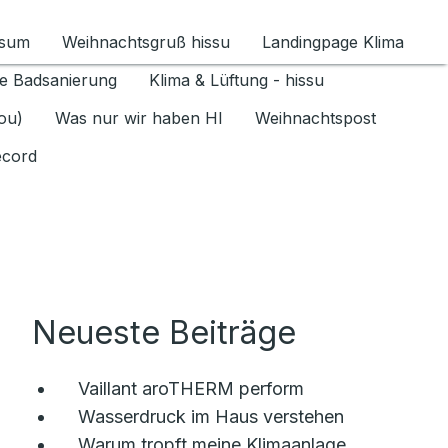
ssum
Weihnachtsgruß hissu
Landingpage Klima
ür Datenschutz 1.6.2026 umschalten
e Badsanierung
Klima & Lüftung - hissu
jou)
Was nur wir haben HI
Weihnachtspost
ecord
Neueste Beiträge
Vaillant aroTHERM perform
Wasserdruck im Haus verstehen
Warum tropft meine Klimaanlage