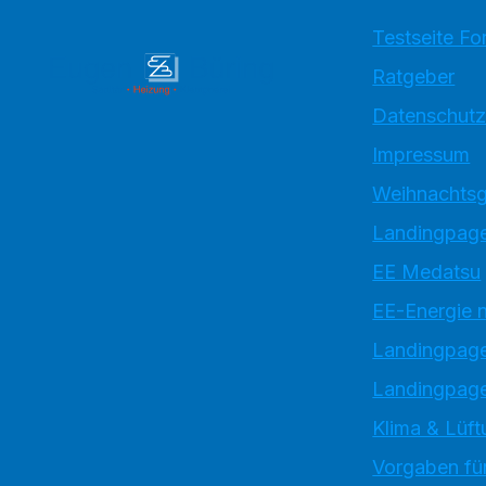
Testseite Fo
Ratgeber
Datenschutz
Impressum
Weihnachtsg
Landingpage
EE Medatsu
EE-Energie 
Landingpag
Landingpage
Klima & Lüft
Vorgaben für