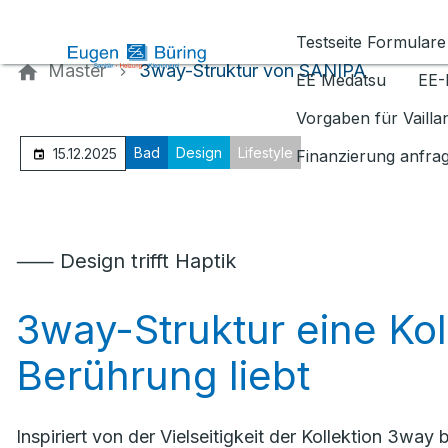
Kontaktieren Sie uns
Testseite Formulare
Master
3way-Struktur von SANIPA
EE Medatsu
EE-
Vorgaben für Vaill
Bad
Design
Lifestyle
15.12.2025
Finanzierung anfra
⸺ Design trifft Haptik
3way-Struktur eine Koll
Berührung liebt
Inspiriert von der Vielseitigkeit der Kollektion 3wa