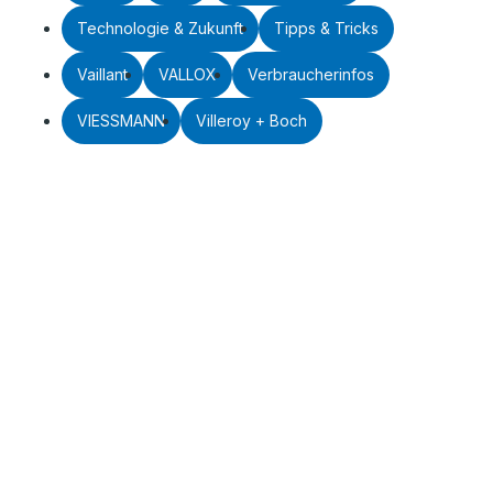
Technologie & Zukunft
Tipps & Tricks
Vaillant
VALLOX
Verbraucherinfos
VIESSMANN
Villeroy + Boch