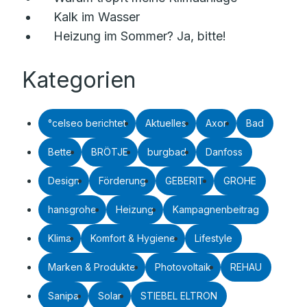
Kalk im Wasser
Heizung im Sommer? Ja, bitte!
Kategorien
°celseo berichtet
Aktuelles
Axor
Bad
Bette
BRÖTJE
burgbad
Danfoss
Design
Förderung
GEBERIT
GROHE
hansgrohe
Heizung
Kampagnenbeitrag
Klima
Komfort & Hygiene
Lifestyle
Marken & Produkte
Photovoltaik
REHAU
Sanipa
Solar
STIEBEL ELTRON