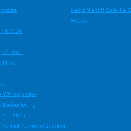
rmulare
Bernd Niehoff GmbH & 
Master
 1.6.2026
ruß hissu
 Klima
neu
e Wärmepumpe
 Badsanierung
ung - hissu
 Vaillant Kompetenzpartner