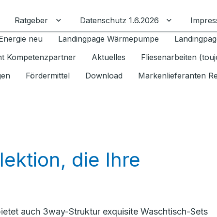
Ratgeber
Datenschutz 1.6.2026
Impre
Untermenü für Ratgeber umschalten
Untermenü f
Energie neu
Landingpage Wärmepumpe
Landingpag
ant Kompetenzpartner
Aktuelles
Fliesenarbeiten (tou
gen
Fördermittel
Download
Markenlieferanten R
ektion, die Ihre
y bietet auch 3way-Struktur exquisite Waschtisch-Sets