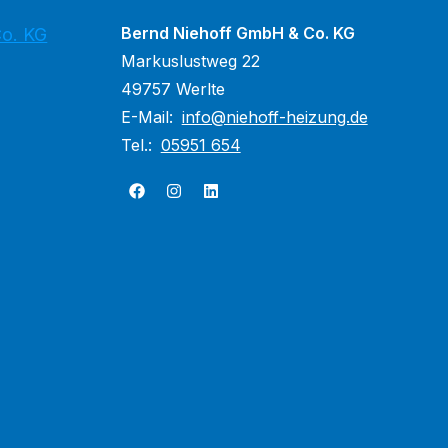
Bernd Niehoff GmbH & Co. KG
Co. KG
Markuslustweg 22
49757 Werlte
E-Mail:
info@niehoff-heizung.de
Tel.:
05951 654