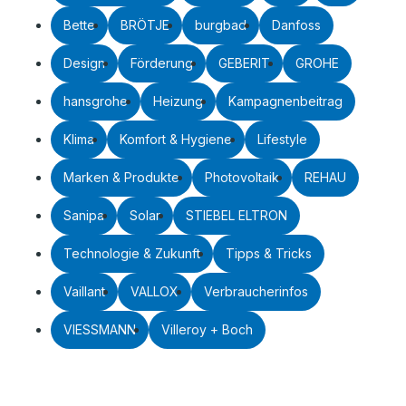
Bette
BRÖTJE
burgbad
Danfoss
Design
Förderung
GEBERIT
GROHE
hansgrohe
Heizung
Kampagnenbeitrag
Klima
Komfort & Hygiene
Lifestyle
Marken & Produkte
Photovoltaik
REHAU
Sanipa
Solar
STIEBEL ELTRON
Technologie & Zukunft
Tipps & Tricks
Vaillant
VALLOX
Verbraucherinfos
VIESSMANN
Villeroy + Boch