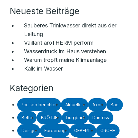
Neueste Beiträge
Sauberes Trinkwasser direkt aus der
Leitung
Vaillant aroTHERM perform
Wasserdruck im Haus verstehen
Warum tropft meine Klimaanlage
Kalk im Wasser
Kategorien
°celseo berichtet
Aktuelles
Axor
Bad
Bette
BRÖTJE
burgbad
Danfoss
Design
Förderung
GEBERIT
GROHE